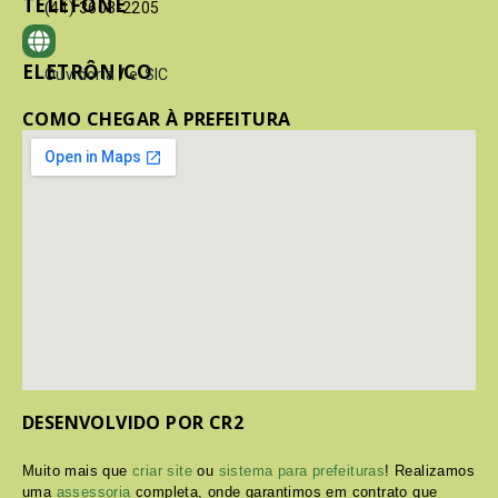
TELEFONE
(41) 3603-2205
ELETRÔNICO
Ouvidoria
/
e-SIC
COMO CHEGAR À PREFEITURA
DESENVOLVIDO POR CR2
Muito mais que
criar site
ou
sistema para prefeituras
! Realizamos
uma
assessoria
completa, onde garantimos em contrato que