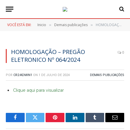
VOCÊ ESTÁ EM:
Inicio
Demais publicações
HOMOLOGAÇÃO – PREGÃO ELETRONICO Nº 064/2024
»
»
HOMOLOGAÇÃO – PREGÃO
0
ELETRONICO Nº 064/2024
POR
CR2-ADMIN1
ON
1 DE JULHO DE 2024
DEMAIS PUBLICAÇÕES
Clique aqui para visualizar
Facebook
Twitter
Pinterest
LinkedIn
Tumblr
E-