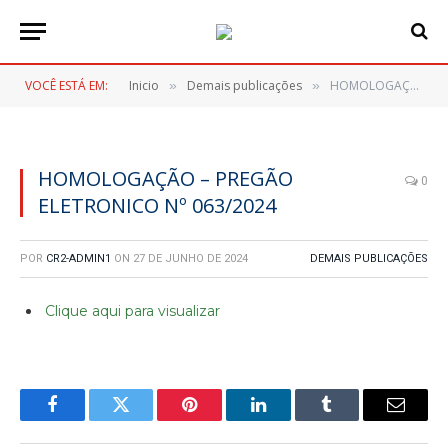
VOCÊ ESTÁ EM:
Inicio
Demais publicações
HOMOLOGAÇÃO – PREGÃO ELETRONICO Nº 063/2024
»
»
HOMOLOGAÇÃO – PREGÃO
0
ELETRONICO Nº 063/2024
POR
CR2-ADMIN1
ON
27 DE JUNHO DE 2024
DEMAIS PUBLICAÇÕES
Clique aqui para visualizar
Facebook
Twitter
Pinterest
LinkedIn
Tumblr
E-