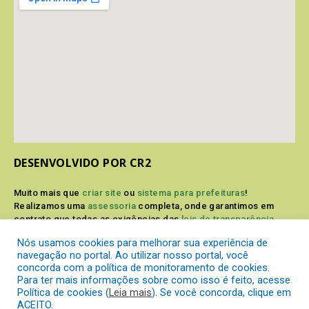
DESENVOLVIDO POR CR2
Muito mais que
criar site
ou
sistema para prefeituras
!
Realizamos uma
assessoria
completa, onde garantimos em
contrato que todas as exigências das
leis de transparência
pública
serão atendidas.
Nós usamos cookies para melhorar sua experiência de
navegação no portal. Ao utilizar nosso portal, você
Conheça o
PNTP
e o
Radar da Transparência Pública
concorda com a política de monitoramento de cookies.
Para ter mais informações sobre como isso é feito, acesse
Política de cookies (
Leia mais
). Se você concorda, clique em
ACEITO.