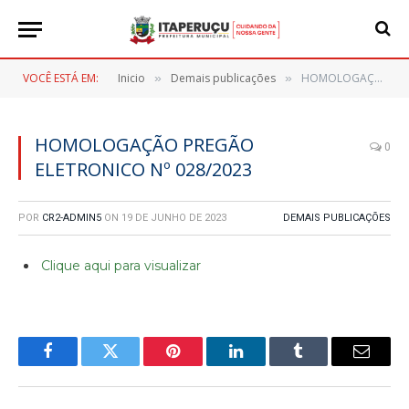
VOCÊ ESTÁ EM:
Inicio
Demais publicações
HOMOLOGAÇÃO PREGÃO ELETRONICO Nº 028/2023
»
»
HOMOLOGAÇÃO PREGÃO
0
ELETRONICO Nº 028/2023
POR
CR2-ADMIN5
ON
19 DE JUNHO DE 2023
DEMAIS PUBLICAÇÕES
Clique aqui para visualizar
Facebook
Twitter
Pinterest
LinkedIn
Tumblr
E-
mail