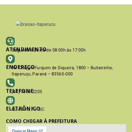
ATENDIMENTO
Segunda à Sexta de 08:00h às 17:00h
ENDEREÇO
Av. Crispim Furquim de Siqueira, 1800 – Butieirinho,
Itaperuçu, Paraná – 83560-000
TELEFONE
(41) 3603-2205
ELETRÔNICO
Ouvidoria
/
e-SIC
COMO CHEGAR À PREFEITURA