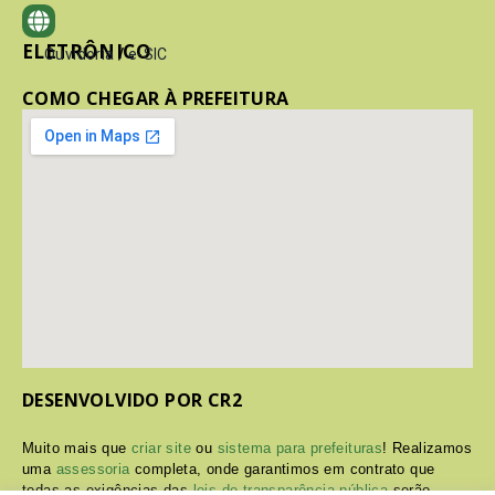
ELETRÔNICO
Ouvidoria
/
e-SIC
COMO CHEGAR À PREFEITURA
DESENVOLVIDO POR CR2
Muito mais que
criar site
ou
sistema para prefeituras
! Realizamos
uma
assessoria
completa, onde garantimos em contrato que
todas as exigências das
leis de transparência pública
serão