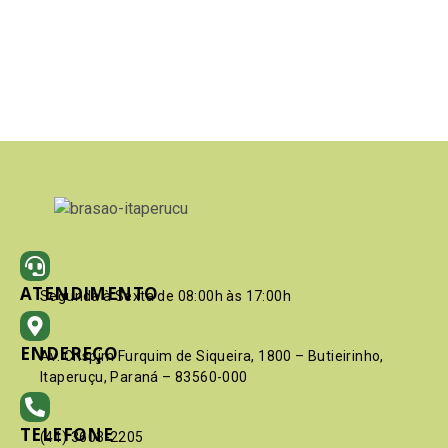
ATENDIMENTO
Segunda à Sexta de 08:00h às 17:00h
ENDEREÇO
Av. Crispim Furquim de Siqueira, 1800 – Butieirinho,
Itaperuçu, Paraná – 83560-000
TELEFONE
(41) 3603-2205