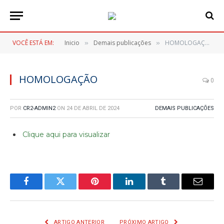
VOCÊ ESTÁ EM:
Inicio
Demais publicações
HOMOLOGAÇÃO
»
»
HOMOLOGAÇÃO
0
POR
CR2-ADMIN2
ON
24 DE ABRIL DE 2024
DEMAIS PUBLICAÇÕES
Clique aqui para visualizar
Facebook
Twitter
Pinterest
LinkedIn
Tumblr
E-
mail
ARTIGO ANTERIOR
PRÓXIMO ARTIGO