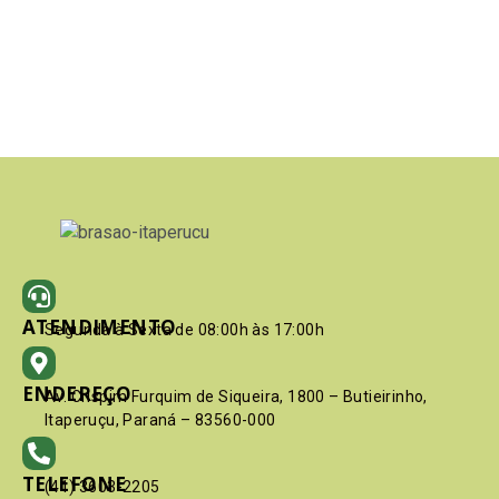
ATENDIMENTO
Segunda à Sexta de 08:00h às 17:00h
ENDEREÇO
Av. Crispim Furquim de Siqueira, 1800 – Butieirinho,
Itaperuçu, Paraná – 83560-000
TELEFONE
(41) 3603-2205