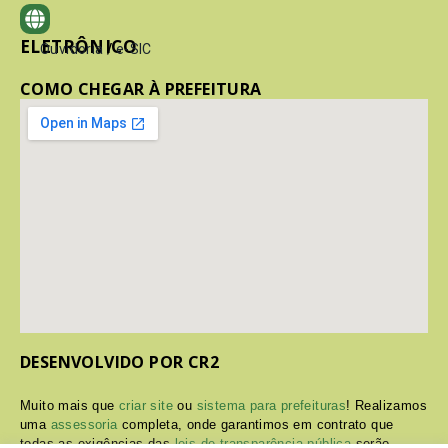
ELETRÔNICO
Ouvidoria
/
e-SIC
COMO CHEGAR À PREFEITURA
DESENVOLVIDO POR CR2
Muito mais que
criar site
ou
sistema para prefeituras
! Realizamos
uma
assessoria
completa, onde garantimos em contrato que
todas as exigências das
leis de transparência pública
serão