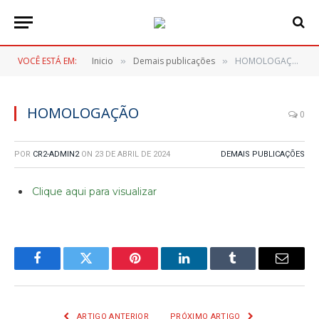
VOCÊ ESTÁ EM:
Inicio
Demais publicações
HOMOLOGAÇÃO
»
»
HOMOLOGAÇÃO
0
POR
CR2-ADMIN2
ON
23 DE ABRIL DE 2024
DEMAIS PUBLICAÇÕES
Clique aqui para visualizar
Facebook
Twitter
Pinterest
LinkedIn
Tumblr
E-
mail
ARTIGO ANTERIOR
PRÓXIMO ARTIGO