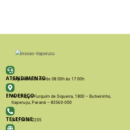
ATENDIMENTO
Segunda à Sexta de 08:00h às 17:00h
ENDEREÇO
Av. Crispim Furquim de Siqueira, 1800 – Butieirinho,
Itaperuçu, Paraná – 83560-000
TELEFONE
(41) 3603-2205