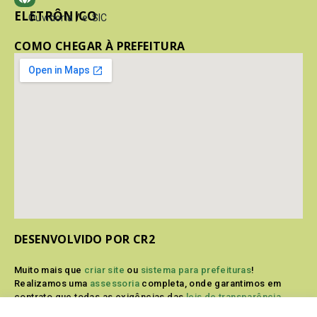
ELETRÔNICO
Ouvidoria
/
e-SIC
COMO CHEGAR À PREFEITURA
DESENVOLVIDO POR CR2
Muito mais que
criar site
ou
sistema para prefeituras
!
Realizamos uma
assessoria
completa, onde garantimos em
contrato que todas as exigências das
leis de transparência
pública
serão atendidas.