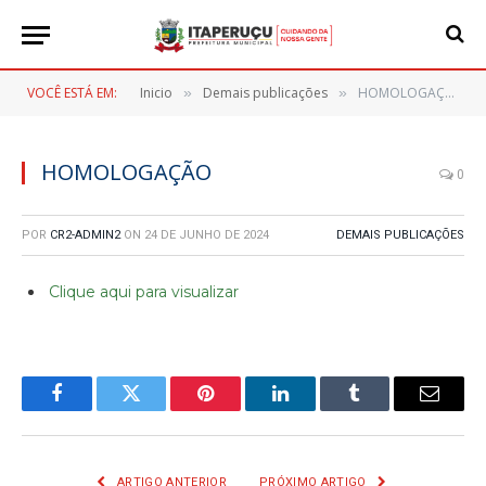
VOCÊ ESTÁ EM:
Inicio
Demais publicações
HOMOLOGAÇÃO
»
»
HOMOLOGAÇÃO
0
POR
CR2-ADMIN2
ON
24 DE JUNHO DE 2024
DEMAIS PUBLICAÇÕES
Clique aqui para visualizar
Facebook
Twitter
Pinterest
LinkedIn
Tumblr
E-
mail
ARTIGO ANTERIOR
PRÓXIMO ARTIGO