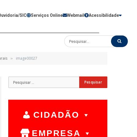
Ouvidoria/SIC
Serviços Online
Webmail
Acessibilidade
urais
image00027
»
CIDADÃO
EMPRESA