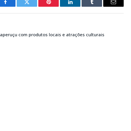
Facebook
Twitter
Pinterest
LinkedIn
Tumblr
E-
mail
taperuçu com produtos locais e atrações culturais