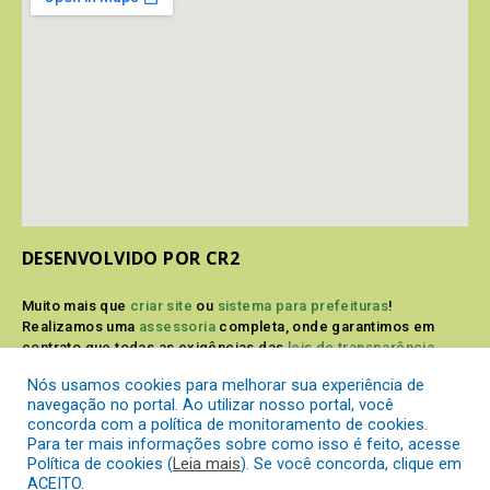
DESENVOLVIDO POR CR2
Muito mais que
criar site
ou
sistema para prefeituras
!
Realizamos uma
assessoria
completa, onde garantimos em
contrato que todas as exigências das
leis de transparência
pública
serão atendidas.
Nós usamos cookies para melhorar sua experiência de
navegação no portal. Ao utilizar nosso portal, você
Conheça o
PNTP
e o
Radar da Transparência Pública
concorda com a política de monitoramento de cookies.
Para ter mais informações sobre como isso é feito, acesse
Política de cookies (
Leia mais
). Se você concorda, clique em
ACEITO.