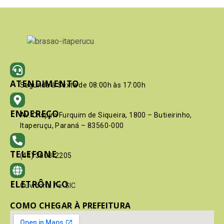
ATENDIMENTO
Segunda à Sexta de 08:00h às 17:00h
ENDEREÇO
Av. Crispim Furquim de Siqueira, 1800 – Butieirinho,
Itaperuçu, Paraná – 83560-000
TELEFONE
(41) 3603-2205
ELETRÔNICO
Ouvidoria
/
e-SIC
COMO CHEGAR À PREFEITURA