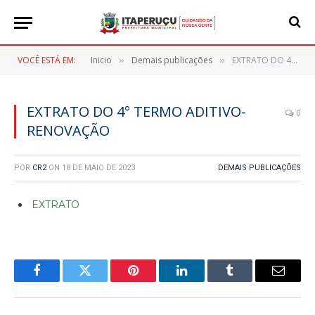
VOCÊ ESTÁ EM:
Inicio
Demais publicações
EXTRATO DO 4° TERMO ADITIVO-RENOVAÇÃO
»
»
EXTRATO DO 4° TERMO ADITIVO-
0
RENOVAÇÃO
POR
CR2
ON
18 DE MAIO DE 2023
DEMAIS PUBLICAÇÕES
EXTRATO
Facebook
Twitter
Pinterest
LinkedIn
Tumblr
E-
mail