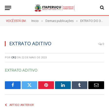
VOCÊ ESTÁ EM:
Inicio
Demais publicações
EXTRATO DO 3° TERMO ADITIVO AO CONTRATO DE N° 147/2021-PRORROGAÇÃO
»
»
EXTRATO ADITIVO
0
POR
CR2
ON
22 DE MAIO DE 2023
EXTRATO ADITIVO
Facebook
Twitter
Pinterest
LinkedIn
Tumblr
E-
mail
ARTIGO ANTERIOR