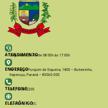
ATENDIMENTO
Segunda à Sexta de 08:00h às 17:00h
ENDEREÇO
Av. Crispim Furquim de Siqueira, 1800 – Butieirinho,
Itaperuçu, Paraná – 83560-000
TELEFONE
(41) 3603-2205
ELETRÔNICO
Ouvidoria
/
e-SIC