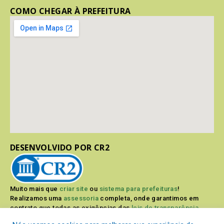
COMO CHEGAR À PREFEITURA
DESENVOLVIDO POR CR2
Muito mais que
criar site
ou
sistema para prefeituras
!
Realizamos uma
assessoria
completa, onde garantimos em
contrato que todas as exigências das
leis de transparência
pública
serão atendidas.