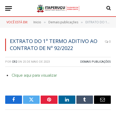
VOCÊ ESTÁ EM:
Inicio
Demais publicações
EXTRATO DO 1° TERMO ADITIVO AO CONTRATO DE N° 92/2022
»
»
EXTRATO DO 1° TERMO ADITIVO AO
0
CONTRATO DE N° 92/2022
POR
CR2
ON
25 DE MAIO DE 2023
DEMAIS PUBLICAÇÕES
Clique aqui para visualizar
Facebook
Twitter
Pinterest
LinkedIn
Tumblr
E-
mail