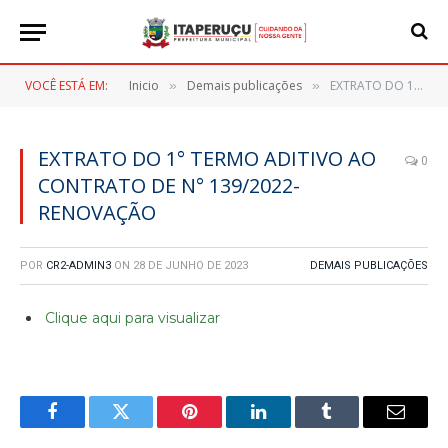
VOCÊ ESTÁ EM:
Inicio
Demais publicações
EXTRATO DO 1° TERMO ADITIVO AO CONTRATO DE N° 139/2022- RENOVAÇÃO
»
»
EXTRATO DO 1° TERMO ADITIVO AO
0
CONTRATO DE N° 139/2022-
RENOVAÇÃO
POR
CR2-ADMIN3
ON
28 DE JUNHO DE 2023
DEMAIS PUBLICAÇÕES
Clique aqui para visualizar
Facebook
Twitter
Pinterest
LinkedIn
Tumblr
E-