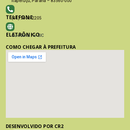
Itaperuçu, Paraná – 83560-000
TELEFONE
(41) 3603-2205
ELETRÔNICO
Ouvidoria
/
e-SIC
COMO CHEGAR À PREFEITURA
DESENVOLVIDO POR CR2