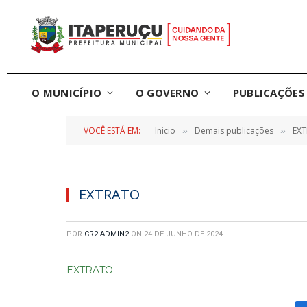
O MUNICÍPIO
O GOVERNO
PUBLICAÇÕES 
VOCÊ ESTÁ EM:
Inicio
Demais publicações
EXT
»
»
EXTRATO
POR
CR2-ADMIN2
ON
24 DE JUNHO DE 2024
EXTRATO