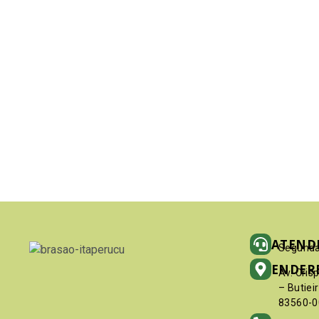
ATEND
Segunda
ENDER
Av. Cris
– Butiei
83560-0