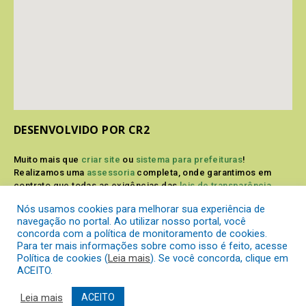
DESENVOLVIDO POR CR2
Muito mais que
criar site
ou
sistema para prefeituras
!
Realizamos uma
assessoria
completa, onde garantimos em
contrato que todas as exigências das
leis de transparência
pública
serão atendidas.
Nós usamos cookies para melhorar sua experiência de
navegação no portal. Ao utilizar nosso portal, você
Conheça o
PNTP
e o
Radar da Transparência Pública
concorda com a política de monitoramento de cookies.
Para ter mais informações sobre como isso é feito, acesse
Política de cookies (
Leia mais
). Se você concorda, clique em
ACEITO.
Prefeitura Municipal de Itaperuçu.
Todos os direitos reservados a
Leia mais
ACEITO