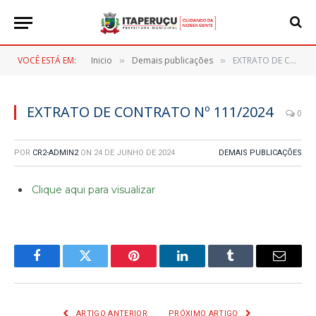
VOCÊ ESTÁ EM:
Inicio
Demais publicações
EXTRATO DE CONTRATO Nº 111/2024
»
»
EXTRATO DE CONTRATO Nº 111/2024
0
POR
CR2-ADMIN2
ON
24 DE JUNHO DE 2024
DEMAIS PUBLICAÇÕES
Clique aqui para visualizar
Facebook
Twitter
Pinterest
LinkedIn
Tumblr
E-
mail
ARTIGO ANTERIOR
PRÓXIMO ARTIGO