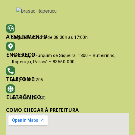
ATENDIMENTO
Segunda à Sexta de 08:00h às 17:00h
ENDEREÇO
Av. Crispim Furquim de Siqueira, 1800 – Butieirinho,
Itaperuçu, Paraná – 83560-000
TELEFONE
(41) 3603-2205
ELETRÔNICO
Ouvidoria
/
e-SIC
COMO CHEGAR À PREFEITURA