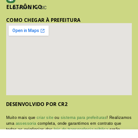
ELETRÔNICO
Ouvidoria
/
e-SIC
COMO CHEGAR À PREFEITURA
DESENVOLVIDO POR CR2
Muito mais que
criar site
ou
sistema para prefeituras
! Realizamos
uma
assessoria
completa, onde garantimos em contrato que
todas as exigências das
leis de transparência pública
serão
atendidas.