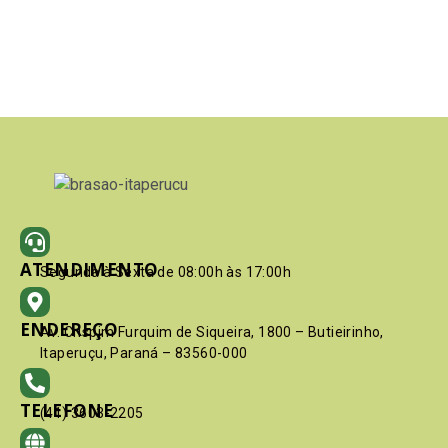
ATENDIMENTO
Segunda à Sexta de 08:00h às 17:00h
ENDEREÇO
Av. Crispim Furquim de Siqueira, 1800 – Butieirinho,
Itaperuçu, Paraná – 83560-000
TELEFONE
(41) 3603-2205