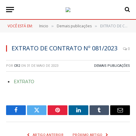
VOCÊ ESTÁ EM:
Inicio
Demais publicações
EXTRATO DE CONTRATO Nº 081/2023
»
»
EXTRATO DE CONTRATO Nº 081/2023
0
POR
CR2
ON
31 DE MAIO DE 2023
DEMAIS PUBLICAÇÕES
EXTRATO
Facebook
Twitter
Pinterest
LinkedIn
Tumblr
E-
mail
ARTIGO ANTERIOR
PRÓXIMO ARTIGO