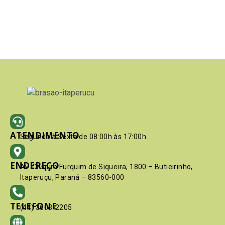
ATENDIMENTO
Segunda à Sexta de 08:00h às 17:00h
ENDEREÇO
Av. Crispim Furquim de Siqueira, 1800 – Butieirinho,
Itaperuçu, Paraná – 83560-000
TELEFONE
(41) 3603-2205