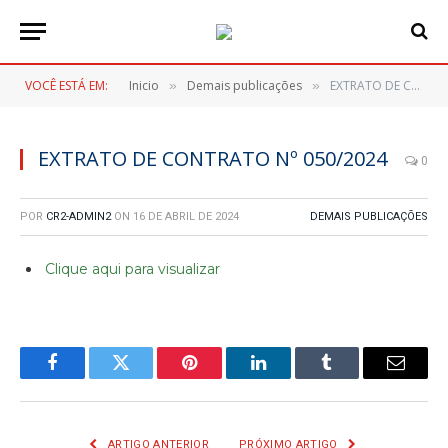
VOCÊ ESTÁ EM:
Inicio
Demais publicações
EXTRATO DE CONTRATO Nº 050/2024
»
»
EXTRATO DE CONTRATO Nº 050/2024
0
POR
CR2-ADMIN2
ON
16 DE ABRIL DE 2024
DEMAIS PUBLICAÇÕES
Clique aqui para visualizar
Facebook
Twitter
Pinterest
LinkedIn
Tumblr
E-
mail
ARTIGO ANTERIOR
PRÓXIMO ARTIGO