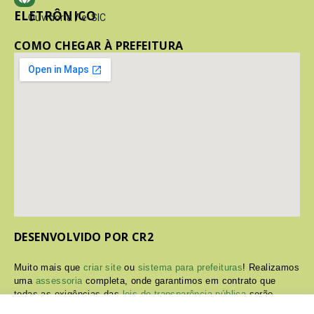
ELETRÔNICO
Ouvidoria
/
e-SIC
COMO CHEGAR À PREFEITURA
DESENVOLVIDO POR CR2
Muito mais que
criar site
ou
sistema para prefeituras
! Realizamos
uma
assessoria
completa, onde garantimos em contrato que
todas as exigências das
leis de transparência pública
serão
atendidas.