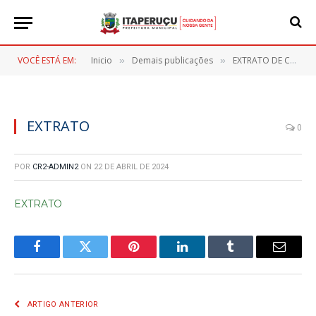
VOCÊ ESTÁ EM:
Inicio
Demais publicações
EXTRATO DE CONTRATO – CONTRATO Nº 53/2024
»
»
EXTRATO
0
POR
CR2-ADMIN2
ON
22 DE ABRIL DE 2024
EXTRATO
Facebook
Twitter
Pinterest
LinkedIn
Tumblr
E-
mail
ARTIGO ANTERIOR