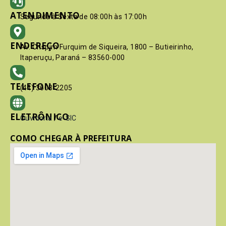
ATENDIMENTO
Segunda à Sexta de 08:00h às 17:00h
ENDEREÇO
Av. Crispim Furquim de Siqueira, 1800 – Butieirinho,
Itaperuçu, Paraná – 83560-000
TELEFONE
(41) 3603-2205
ELETRÔNICO
Ouvidoria
/
e-SIC
COMO CHEGAR À PREFEITURA