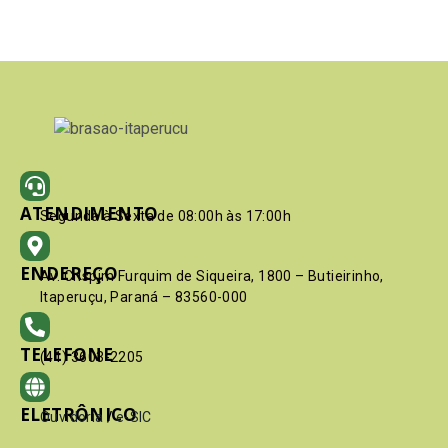
ATENDIMENTO
Segunda à Sexta de 08:00h às 17:00h
ENDEREÇO
Av. Crispim Furquim de Siqueira, 1800 – Butieirinho,
Itaperuçu, Paraná – 83560-000
TELEFONE
(41) 3603-2205
ELETRÔNICO
Ouvidoria
/
e-SIC