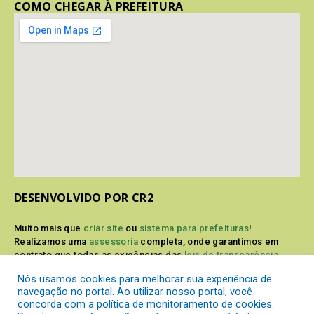
COMO CHEGAR À PREFEITURA
DESENVOLVIDO POR CR2
Muito mais que
criar site
ou
sistema para prefeituras
!
Realizamos uma
assessoria
completa, onde garantimos em
contrato que todas as exigências das
leis de transparência
pública
serão atendidas.
Nós usamos cookies para melhorar sua experiência de
navegação no portal. Ao utilizar nosso portal, você
Conheça o
PNTP
e o
Radar da Transparência Pública
concorda com a política de monitoramento de cookies.