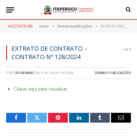
VOCÊ ESTÁ EM:
Inicio
Demais publicações
EXTRATO DE CONTRATO – CONTRATO Nº 128/2024
»
»
EXTRATO DE CONTRATO –
0
CONTRATO Nº 128/2024
POR
CR2-ADMIN2
ON
5 DE JULHO DE 2024
DEMAIS PUBLICAÇÕES
Clique aqui para visualizar
Facebook
Twitter
Pinterest
LinkedIn
Tumblr
E-
mail