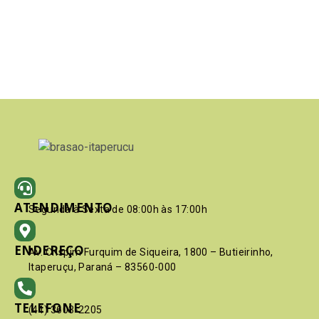
ATENDIMENTO
Segunda à Sexta de 08:00h às 17:00h
ENDEREÇO
Av. Crispim Furquim de Siqueira, 1800 – Butieirinho,
Itaperuçu, Paraná – 83560-000
TELEFONE
(41) 3603-2205