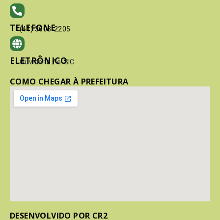
TELEFONE
(41) 3603-2205
ELETRÔNICO
Ouvidoria
/
e-SIC
COMO CHEGAR À PREFEITURA
DESENVOLVIDO POR CR2