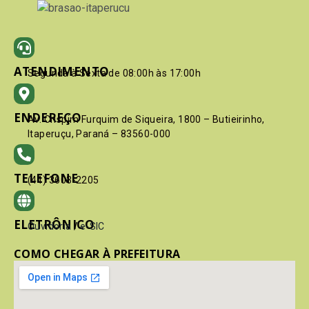
ATENDIMENTO
Segunda à Sexta de 08:00h às 17:00h
ENDEREÇO
Av. Crispim Furquim de Siqueira, 1800 – Butieirinho,
Itaperuçu, Paraná – 83560-000
TELEFONE
(41) 3603-2205
ELETRÔNICO
Ouvidoria
/
e-SIC
COMO CHEGAR À PREFEITURA