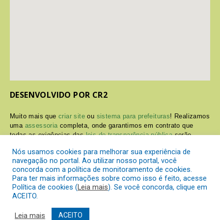
DESENVOLVIDO POR CR2
Muito mais que
criar site
ou
sistema para prefeituras
! Realizamos
uma
assessoria
completa, onde garantimos em contrato que
todas as exigências das
leis de transparência pública
serão
atendidas.
Nós usamos cookies para melhorar sua experiência de
navegação no portal. Ao utilizar nosso portal, você
Conheça o
PNTP
e o
Radar da Transparência Pública
concorda com a política de monitoramento de cookies.
Para ter mais informações sobre como isso é feito, acesse
Política de cookies (
Leia mais
). Se você concorda, clique em
ACEITO.
Prefeitura Municipal de Itaperuçu.
Todos os direitos reservados a
Leia mais
ACEITO