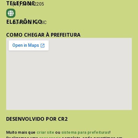
TELEFONE
(41) 3603-2205
ELETRÔNICO
Ouvidoria
/
e-SIC
COMO CHEGAR À PREFEITURA
DESENVOLVIDO POR CR2
Muito mais que
criar site
ou
sistema para prefeituras
!