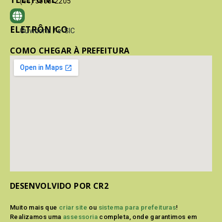
(41) 3603-2205
ELETRÔNICO
Ouvidoria
/
e-SIC
COMO CHEGAR À PREFEITURA
DESENVOLVIDO POR CR2
Muito mais que
criar site
ou
sistema para prefeituras
!
Realizamos uma
assessoria
completa, onde garantimos em