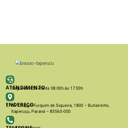
ATENDIMENTO
Segunda à Sexta de 08:00h às 17:00h
ENDEREÇO
Av. Crispim Furquim de Siqueira, 1800 – Butieirinho,
Itaperuçu, Paraná – 83560-000
TELEFONE