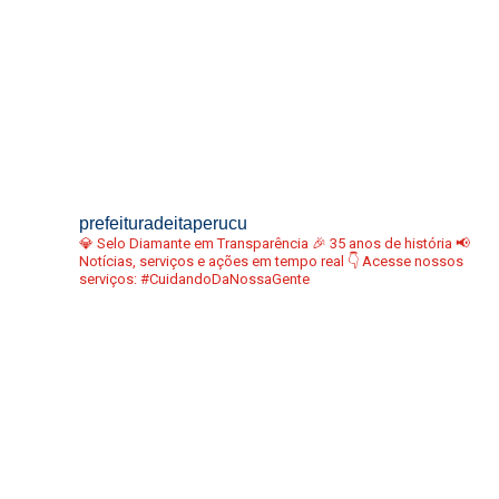
prefeituradeitaperucu
💎 Selo Diamante em Transparência
🎉 35 anos de história
📢
Notícias, serviços e ações em tempo real
👇 Acesse nossos
serviços:
#CuidandoDaNossaGente