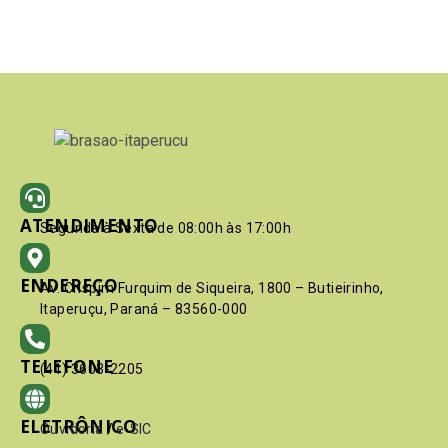
ATENDIMENTO
Segunda à Sexta de 08:00h às 17:00h
ENDEREÇO
Av. Crispim Furquim de Siqueira, 1800 – Butieirinho,
Itaperuçu, Paraná – 83560-000
TELEFONE
(41) 3603-2205
ELETRÔNICO
Ouvidoria
/
e-SIC