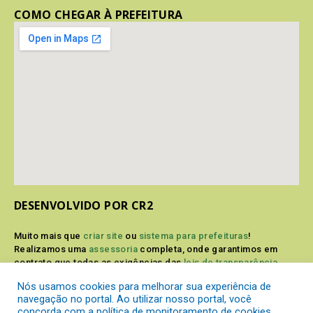
COMO CHEGAR À PREFEITURA
DESENVOLVIDO POR CR2
Muito mais que
criar site
ou
sistema para prefeituras
!
Realizamos uma
assessoria
completa, onde garantimos em
contrato que todas as exigências das
leis de transparência
pública
serão atendidas.
Nós usamos cookies para melhorar sua experiência de
navegação no portal. Ao utilizar nosso portal, você
Conheça o
PNTP
e o
Radar da Transparência Pública
concorda com a política de monitoramento de cookies.