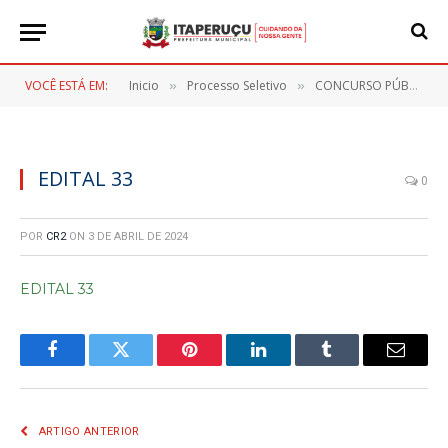
VOCÊ ESTÁ EM:
Inicio
Processo Seletivo
CONCURSO PÚBLICO Nº 001/2023
»
»
EDITAL 33
0
POR
CR2
ON
3 DE ABRIL DE 2024
EDITAL 33
Facebook
Twitter
Pinterest
LinkedIn
Tumblr
E-
mail
ARTIGO ANTERIOR