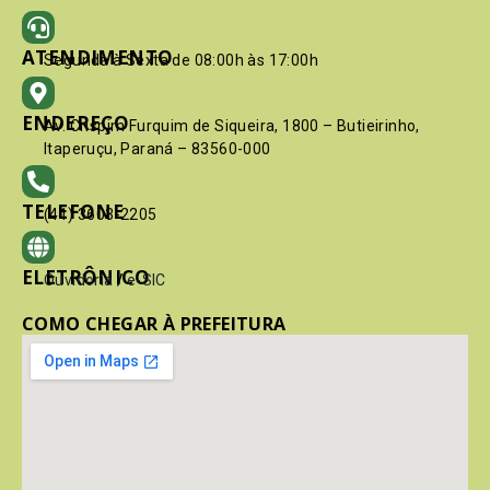
ATENDIMENTO
Segunda à Sexta de 08:00h às 17:00h
ENDEREÇO
Av. Crispim Furquim de Siqueira, 1800 – Butieirinho,
Itaperuçu, Paraná – 83560-000
TELEFONE
(41) 3603-2205
ELETRÔNICO
Ouvidoria
/
e-SIC
COMO CHEGAR À PREFEITURA