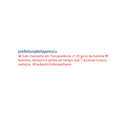
prefeituradeitaperucu
💎 Selo Diamante em Transparência
🎉 35 anos de história
📢
Notícias, serviços e ações em tempo real
👇 Acesse nossos
serviços:
#CuidandoDaNossaGente