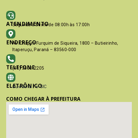
ATENDIMENTO
Segunda à Sexta de 08:00h às 17:00h
ENDEREÇO
Av. Crispim Furquim de Siqueira, 1800 – Butieirinho,
Itaperuçu, Paraná – 83560-000
TELEFONE
(41) 3603-2205
ELETRÔNICO
Ouvidoria
/
e-SIC
COMO CHEGAR À PREFEITURA