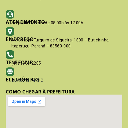
ATENDIMENTO
Segunda à Sexta de 08:00h às 17:00h
ENDEREÇO
Av. Crispim Furquim de Siqueira, 1800 – Butieirinho,
Itaperuçu, Paraná – 83560-000
TELEFONE
(41) 3603-2205
ELETRÔNICO
Ouvidoria
/
e-SIC
COMO CHEGAR À PREFEITURA