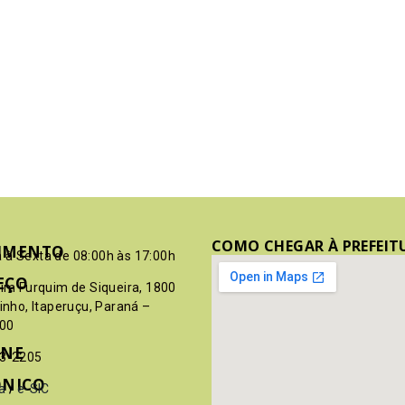
COMO CHEGAR À PREFEIT
IMENTO
 à Sexta de 08:00h às 17:00h
EÇO
pim Furquim de Siqueira, 1800
rinho, Itaperuçu, Paraná –
00
ONE
03-2205
ÔNICO
a
/
e-SIC