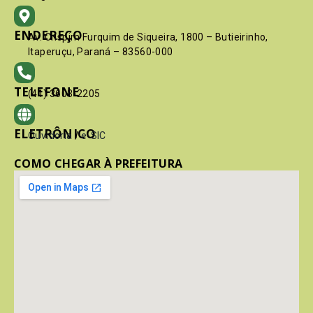
ENDEREÇO
Av. Crispim Furquim de Siqueira, 1800 – Butieirinho,
Itaperuçu, Paraná – 83560-000
TELEFONE
(41) 3603-2205
ELETRÔNICO
Ouvidoria
/
e-SIC
COMO CHEGAR À PREFEITURA