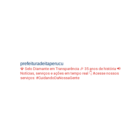
prefeituradeitaperucu
💎 Selo Diamante em Transparência
🎉 35 anos de história
📢
Notícias, serviços e ações em tempo real
👇 Acesse nossos
serviços:
#CuidandoDaNossaGente