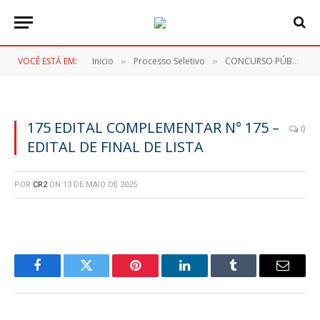
VOCÊ ESTÁ EM:
Inicio
Processo Seletivo
CONCURSO PÚBLICO Nº 001/2023
»
»
175 EDITAL COMPLEMENTAR N° 175 –
0
EDITAL DE FINAL DE LISTA
POR
CR2
ON
13 DE MAIO DE 2025
Facebook
Twitter
Pinterest
LinkedIn
Tumblr
E-
mail