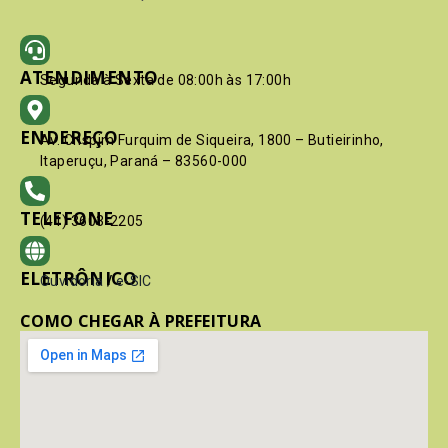
ATENDIMENTO
Segunda à Sexta de 08:00h às 17:00h
ENDEREÇO
Av. Crispim Furquim de Siqueira, 1800 – Butieirinho,
Itaperuçu, Paraná – 83560-000
TELEFONE
(41) 3603-2205
ELETRÔNICO
Ouvidoria
/
e-SIC
COMO CHEGAR À PREFEITURA