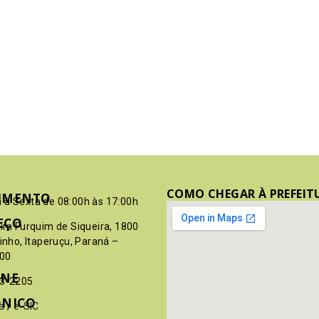
COMO CHEGAR À PREFEIT
IMENTO
 à Sexta de 08:00h às 17:00h
EÇO
pim Furquim de Siqueira, 1800
rinho, Itaperuçu, Paraná –
00
ONE
03-2205
ÔNICO
a
/
e-SIC