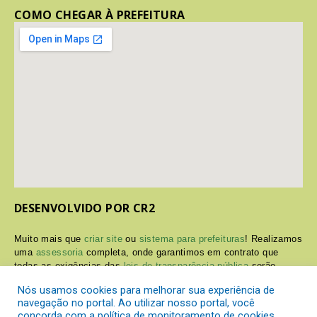
COMO CHEGAR À PREFEITURA
DESENVOLVIDO POR CR2
Muito mais que
criar site
ou
sistema para prefeituras
! Realizamos
uma
assessoria
completa, onde garantimos em contrato que
todas as exigências das
leis de transparência pública
serão
atendidas.
Nós usamos cookies para melhorar sua experiência de
navegação no portal. Ao utilizar nosso portal, você
Conheça o
PNTP
e o
Radar da Transparência Pública
concorda com a política de monitoramento de cookies.