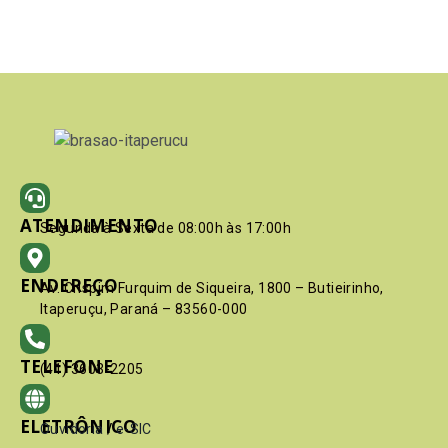
ATENDIMENTO
Segunda à Sexta de 08:00h às 17:00h
ENDEREÇO
Av. Crispim Furquim de Siqueira, 1800 – Butieirinho,
Itaperuçu, Paraná – 83560-000
TELEFONE
(41) 3603-2205
ELETRÔNICO
Ouvidoria
/
e-SIC