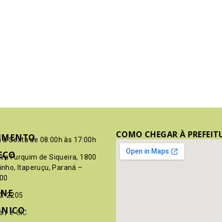
COMO CHEGAR À PREFEIT
IMENTO
 à Sexta de 08:00h às 17:00h
EÇO
pim Furquim de Siqueira, 1800
rinho, Itaperuçu, Paraná –
00
ONE
03-2205
ÔNICO
a
/
e-SIC