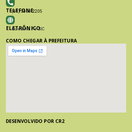
TELEFONE
(41) 3603-2205
ELETRÔNICO
Ouvidoria
/
e-SIC
COMO CHEGAR À PREFEITURA
DESENVOLVIDO POR CR2