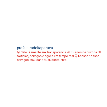
prefeituradeitaperucu
💎 Selo Diamante em Transparência
🎉 35 anos de história
📢
Notícias, serviços e ações em tempo real
👇 Acesse nossos
serviços:
#CuidandoDaNossaGente