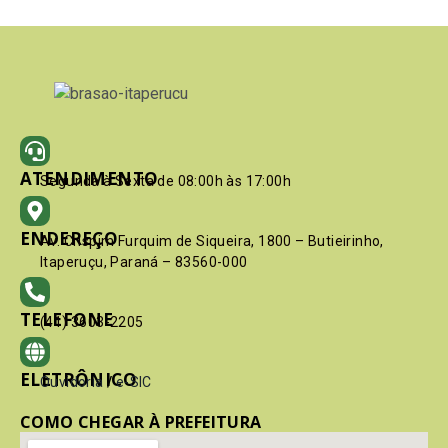
ATENDIMENTO
Segunda à Sexta de 08:00h às 17:00h
ENDEREÇO
Av. Crispim Furquim de Siqueira, 1800 – Butieirinho,
Itaperuçu, Paraná – 83560-000
TELEFONE
(41) 3603-2205
ELETRÔNICO
Ouvidoria
/
e-SIC
COMO CHEGAR À PREFEITURA