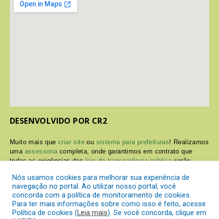
DESENVOLVIDO POR CR2
Muito mais que
criar site
ou
sistema para prefeituras
! Realizamos
uma
assessoria
completa, onde garantimos em contrato que
todas as exigências das
leis de transparência pública
serão
atendidas.
Nós usamos cookies para melhorar sua experiência de
navegação no portal. Ao utilizar nosso portal, você
Conheça o
PNTP
e o
Radar da Transparência Pública
concorda com a política de monitoramento de cookies.
Para ter mais informações sobre como isso é feito, acesse
Política de cookies (
Leia mais
). Se você concorda, clique em