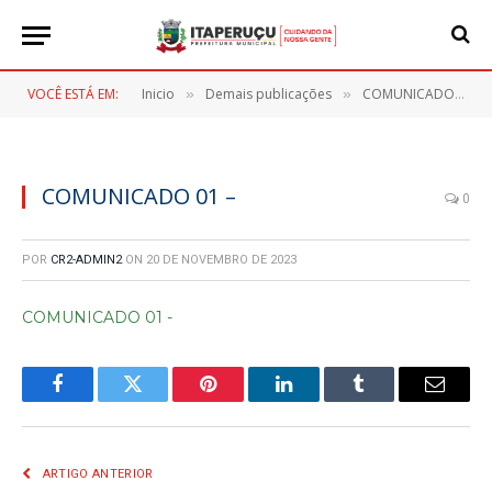
VOCÊ ESTÁ EM:
Inicio
Demais publicações
COMUNICADO – CONCORRÊNCIA ELETRÔNICA Nº 05/2023
»
»
COMUNICADO 01 –
0
POR
CR2-ADMIN2
ON
20 DE NOVEMBRO DE 2023
COMUNICADO 01 -
Facebook
Twitter
Pinterest
LinkedIn
Tumblr
E-
mail
ARTIGO ANTERIOR