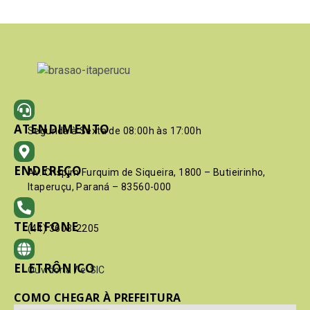
ATENDIMENTO
Segunda à Sexta de 08:00h às 17:00h
ENDEREÇO
Av. Crispim Furquim de Siqueira, 1800 – Butieirinho,
Itaperuçu, Paraná – 83560-000
TELEFONE
(41) 3603-2205
ELETRÔNICO
Ouvidoria
/
e-SIC
COMO CHEGAR À PREFEITURA