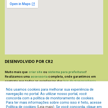
DESENVOLVIDO POR CR2
Muito mais que
criar site
ou
sistema para prefeituras
!
Realizamos uma
assessoria
completa, onde garantimos em
contrato que todas as exigências das
leis de transparência
pública
serão atendidas.
Nós usamos cookies para melhorar sua experiência de
navegação no portal. Ao utilizar nosso portal, você
Conheça o
PNTP
e o
Radar da Transparência Pública
concorda com a política de monitoramento de cookies.
Para ter mais informações sobre como isso é feito, acesse
Política de cookies (
Leia mais
). Se você concorda, clique em