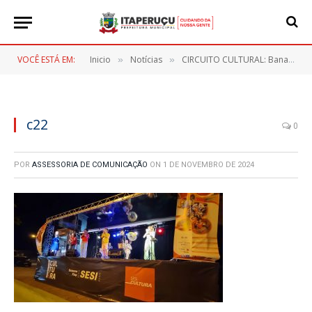
VOCÊ ESTÁ EM:
Inicio
Notícias
CIRCUITO CULTURAL: Bananeira Brass Band Agita a Noite Cultural na Praça Aníbal Khury!
»
»
c22
0
POR
ASSESSORIA DE COMUNICAÇÃO
ON
1 DE NOVEMBRO DE 2024