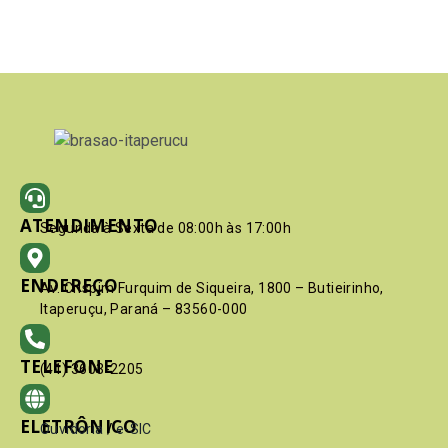
ATENDIMENTO
Segunda à Sexta de 08:00h às 17:00h
ENDEREÇO
Av. Crispim Furquim de Siqueira, 1800 – Butieirinho,
Itaperuçu, Paraná – 83560-000
TELEFONE
(41) 3603-2205
ELETRÔNICO
Ouvidoria
/
e-SIC