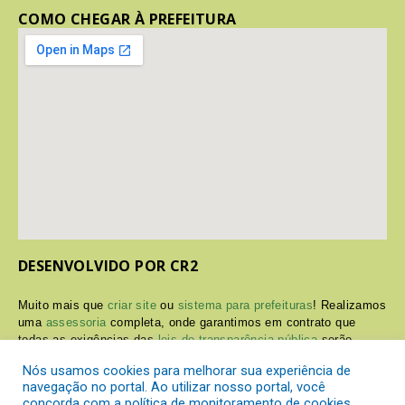
COMO CHEGAR À PREFEITURA
DESENVOLVIDO POR CR2
Muito mais que
criar site
ou
sistema para prefeituras
! Realizamos
uma
assessoria
completa, onde garantimos em contrato que
todas as exigências das
leis de transparência pública
serão
atendidas.
Nós usamos cookies para melhorar sua experiência de
navegação no portal. Ao utilizar nosso portal, você
Conheça o
PNTP
e o
Radar da Transparência Pública
concorda com a política de monitoramento de cookies.