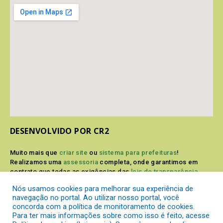
DESENVOLVIDO POR CR2
Muito mais que
criar site
ou
sistema para prefeituras
!
Realizamos uma
assessoria
completa, onde garantimos em
contrato que todas as exigências das
leis de transparência
pública
serão atendidas.
Nós usamos cookies para melhorar sua experiência de
navegação no portal. Ao utilizar nosso portal, você
Conheça o
PNTP
e o
Radar da Transparência Pública
concorda com a política de monitoramento de cookies.
Para ter mais informações sobre como isso é feito, acesse