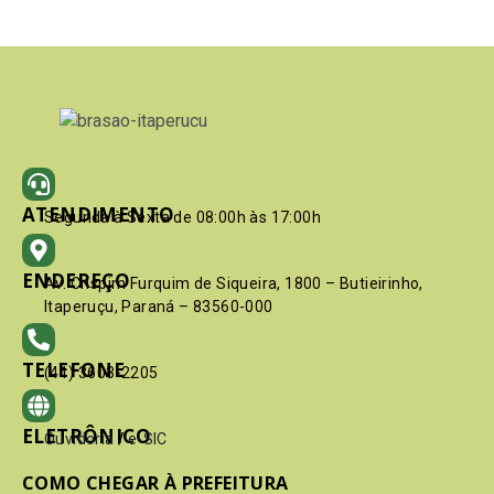
ATENDIMENTO
Segunda à Sexta de 08:00h às 17:00h
ENDEREÇO
Av. Crispim Furquim de Siqueira, 1800 – Butieirinho,
Itaperuçu, Paraná – 83560-000
TELEFONE
(41) 3603-2205
ELETRÔNICO
Ouvidoria
/
e-SIC
COMO CHEGAR À PREFEITURA