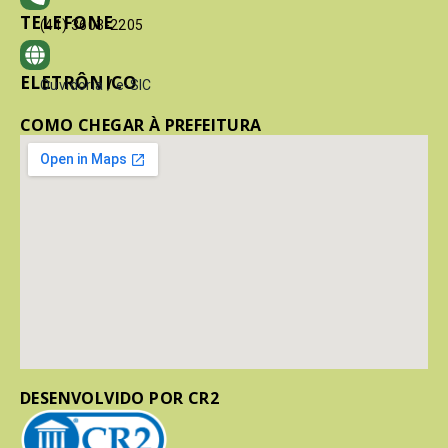
TELEFONE
(41) 3603-2205
ELETRÔNICO
Ouvidoria
/
e-SIC
COMO CHEGAR À PREFEITURA
DESENVOLVIDO POR CR2