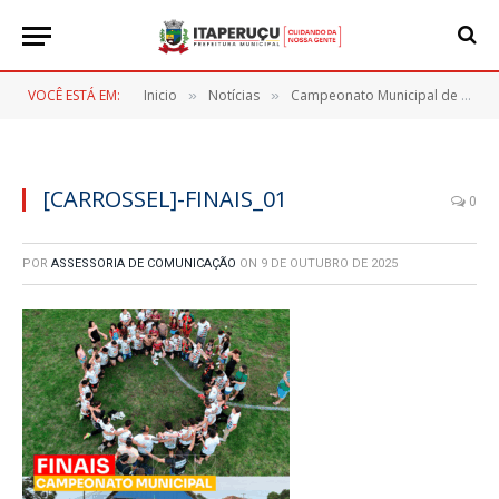
VOCÊ ESTÁ EM:
Inicio
Notícias
Campeonato Municipal de Itaperuçu consagra seus campeões em finais emocionantes
»
»
[CARROSSEL]-FINAIS_01
0
POR
ASSESSORIA DE COMUNICAÇÃO
ON
9 DE OUTUBRO DE 2025