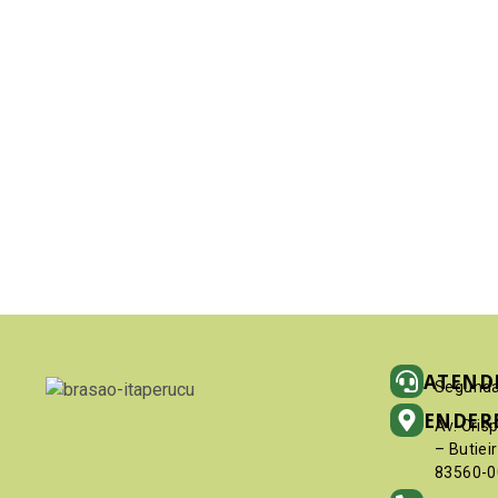
ATEND
Segunda
ENDER
Av. Cris
– Butiei
83560-0