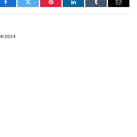
Facebook
Twitter
Pinterest
LinkedIn
Tumblr
E-
mail
4/2024