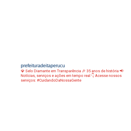
prefeituradeitaperucu
💎 Selo Diamante em Transparência
🎉 35 anos de história
📢
Notícias, serviços e ações em tempo real
👇 Acesse nossos
serviços:
#CuidandoDaNossaGente