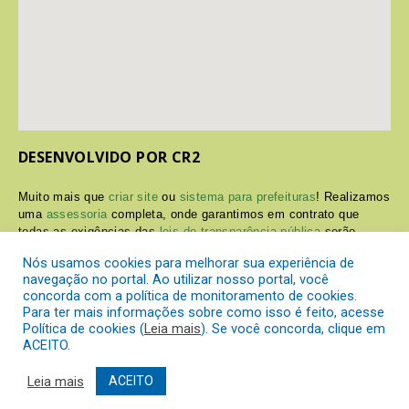
DESENVOLVIDO POR CR2
Muito mais que
criar site
ou
sistema para prefeituras
! Realizamos
uma
assessoria
completa, onde garantimos em contrato que
todas as exigências das
leis de transparência pública
serão
atendidas.
Nós usamos cookies para melhorar sua experiência de
navegação no portal. Ao utilizar nosso portal, você
Conheça o
PNTP
e o
Radar da Transparência Pública
concorda com a política de monitoramento de cookies.
Para ter mais informações sobre como isso é feito, acesse
Política de cookies (
Leia mais
). Se você concorda, clique em
ACEITO.
Prefeitura Municipal de Itaperuçu.
Todos os direitos reservados a
Leia mais
ACEITO
Mapa do Site
Acessar Área Administrativa
Acessar o Webmail