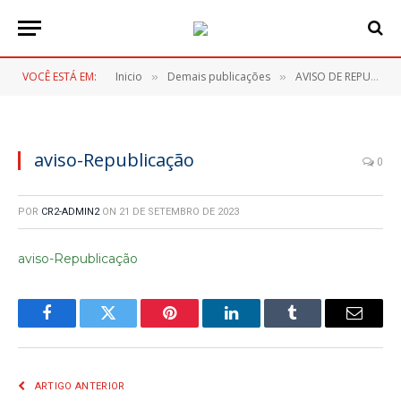
VOCÊ ESTÁ EM:
Inicio
Demais publicações
AVISO DE REPUBLICAÇÃO DISPENSA ELETRÔNICA Nº 026/2023
»
»
aviso-Republicação
0
POR
CR2-ADMIN2
ON
21 DE SETEMBRO DE 2023
aviso-Republicação
Facebook
Twitter
Pinterest
LinkedIn
Tumblr
E-
mail
ARTIGO ANTERIOR