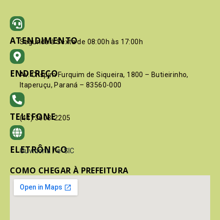
ATENDIMENTO
Segunda à Sexta de 08:00h às 17:00h
ENDEREÇO
Av. Crispim Furquim de Siqueira, 1800 – Butieirinho,
Itaperuçu, Paraná – 83560-000
TELEFONE
(41) 3603-2205
ELETRÔNICO
Ouvidoria
/
e-SIC
COMO CHEGAR À PREFEITURA