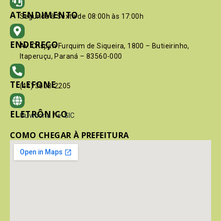
ATENDIMENTO
Segunda à Sexta de 08:00h às 17:00h
ENDEREÇO
Av. Crispim Furquim de Siqueira, 1800 – Butieirinho,
Itaperuçu, Paraná – 83560-000
TELEFONE
(41) 3603-2205
ELETRÔNICO
Ouvidoria
/
e-SIC
COMO CHEGAR À PREFEITURA