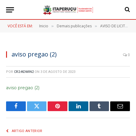
VOCÊ ESTÁ EM:
Inicio
Demais publicações
AVISO DE LICITAÇÃO PREGÃO ELETRONICO Nº 67/2023
»
»
aviso pregao (2)
0
POR
CR2-ADMIN2
ON
3 DE AGOSTO DE 2023
aviso pregao (2)
Facebook
Twitter
Pinterest
LinkedIn
Tumblr
E-
mail
ARTIGO ANTERIOR