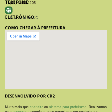
TELEFONE
(41) 3603-2205
ELETRÔNICO
Ouvidoria
/
e-SIC
COMO CHEGAR À PREFEITURA
DESENVOLVIDO POR CR2
Muito mais que
criar site
ou
sistema para prefeituras
! Realizamos
uma
assessoria
completa, onde garantimos em contrato que