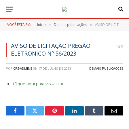
VOCÊ ESTÁ EM:
Inicio
Demais publicações
AVISO DE LICITAÇÃO PREGÃO ELETRONICO Nº 56/2023
»
»
AVISO DE LICITAÇÃO PREGÃO
0
ELETRONICO Nº 56/2023
POR
CR2-ADMIN5
ON
17 DE JULHO DE 2023
DEMAIS PUBLICAÇÕES
Clique aqui para visualizar
Facebook
Twitter
Pinterest
LinkedIn
Tumblr
E-
mail