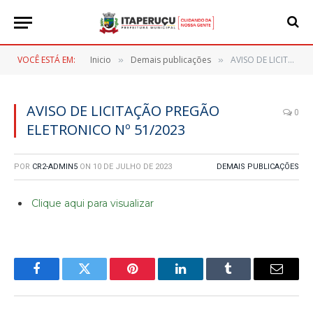
VOCÊ ESTÁ EM:
Inicio
Demais publicações
AVISO DE LICITAÇÃO PREGÃO ELETRONICO Nº 51/2023
»
»
AVISO DE LICITAÇÃO PREGÃO
0
ELETRONICO Nº 51/2023
POR
CR2-ADMIN5
ON
10 DE JULHO DE 2023
DEMAIS PUBLICAÇÕES
Clique aqui para visualizar
Facebook
Twitter
Pinterest
LinkedIn
Tumblr
E-
mail