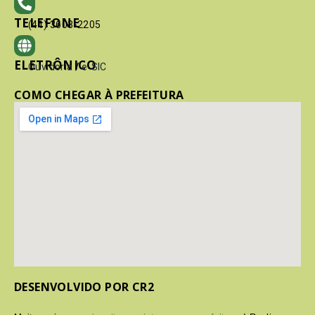
TELEFONE
(41) 3603-2205
ELETRÔNICO
Ouvidoria
/
e-SIC
COMO CHEGAR À PREFEITURA
DESENVOLVIDO POR CR2