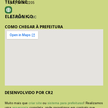
TELEFONE
(41) 3603-2205
ELETRÔNICO
Ouvidoria
/
e-SIC
COMO CHEGAR À PREFEITURA
DESENVOLVIDO POR CR2
Muito mais que
criar site
ou
sistema para prefeituras
! Realizamos
uma
assessoria
completa, onde garantimos em contrato que