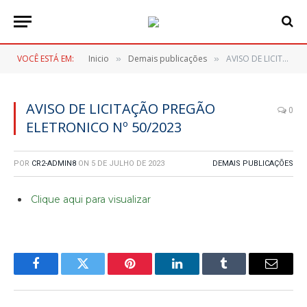
VOCÊ ESTÁ EM:
Inicio
Demais publicações
AVISO DE LICITAÇÃO PREGÃO ELETRONICO Nº 50/2023
»
»
AVISO DE LICITAÇÃO PREGÃO
0
ELETRONICO Nº 50/2023
POR
CR2-ADMIN8
ON
5 DE JULHO DE 2023
DEMAIS PUBLICAÇÕES
Clique aqui para visualizar
Facebook
Twitter
Pinterest
LinkedIn
Tumblr
E-
mail