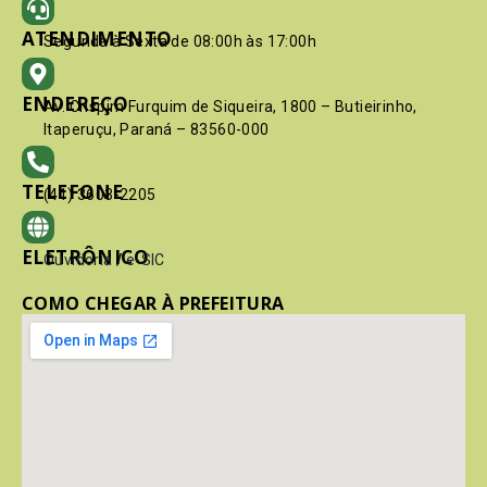
ATENDIMENTO
Segunda à Sexta de 08:00h às 17:00h
ENDEREÇO
Av. Crispim Furquim de Siqueira, 1800 – Butieirinho,
Itaperuçu, Paraná – 83560-000
TELEFONE
(41) 3603-2205
ELETRÔNICO
Ouvidoria
/
e-SIC
COMO CHEGAR À PREFEITURA