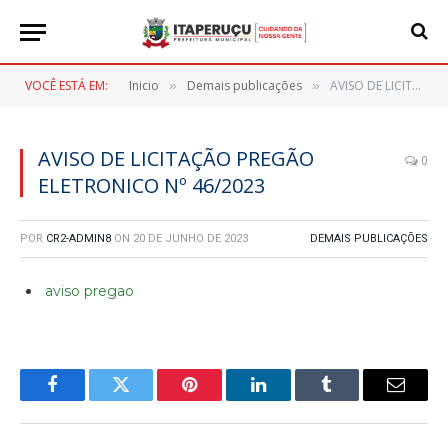
VOCÊ ESTÁ EM:
Inicio
Demais publicações
AVISO DE LICITAÇÃO PREGÃO ELETRONICO Nº 46/2023
»
»
AVISO DE LICITAÇÃO PREGÃO
0
ELETRONICO Nº 46/2023
POR
CR2-ADMIN8
ON
20 DE JUNHO DE 2023
DEMAIS PUBLICAÇÕES
aviso pregao
Facebook
Twitter
Pinterest
LinkedIn
Tumblr
E-
mail