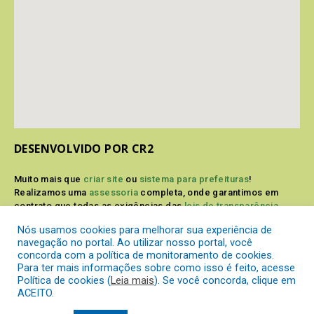
DESENVOLVIDO POR CR2
Muito mais que
criar site
ou
sistema para prefeituras
!
Realizamos uma
assessoria
completa, onde garantimos em
contrato que todas as exigências das
leis de transparência
pública
serão atendidas.
Nós usamos cookies para melhorar sua experiência de
navegação no portal. Ao utilizar nosso portal, você
Conheça o
PNTP
e o
Radar da Transparência Pública
concorda com a política de monitoramento de cookies.
Para ter mais informações sobre como isso é feito, acesse
Política de cookies (
Leia mais
). Se você concorda, clique em
ACEITO.
Prefeitura Municipal de Itaperuçu.