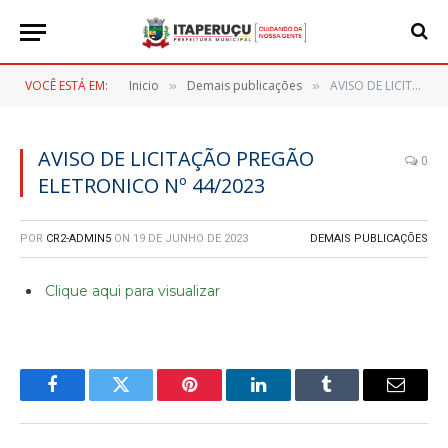
VOCÊ ESTÁ EM:
Inicio
Demais publicações
AVISO DE LICITAÇÃO PREGÃO ELETRONICO Nº 44/2023
»
»
AVISO DE LICITAÇÃO PREGÃO
0
ELETRONICO Nº 44/2023
POR
CR2-ADMIN5
ON
19 DE JUNHO DE 2023
DEMAIS PUBLICAÇÕES
Clique aqui para visualizar
Facebook
Twitter
Pinterest
LinkedIn
Tumblr
E-
mail