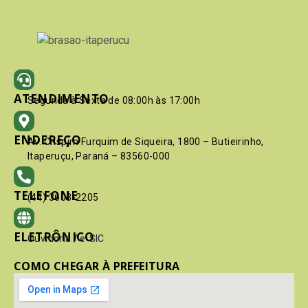
ATENDIMENTO
Segunda à Sexta de 08:00h às 17:00h
ENDEREÇO
Av. Crispim Furquim de Siqueira, 1800 – Butieirinho,
Itaperuçu, Paraná – 83560-000
TELEFONE
(41) 3603-2205
ELETRÔNICO
Ouvidoria
/
e-SIC
COMO CHEGAR À PREFEITURA