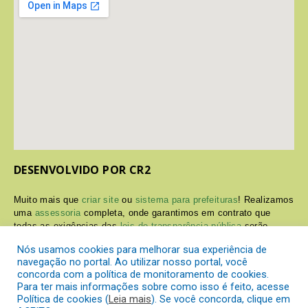
DESENVOLVIDO POR CR2
Muito mais que
criar site
ou
sistema para prefeituras
! Realizamos
uma
assessoria
completa, onde garantimos em contrato que
todas as exigências das
leis de transparência pública
serão
atendidas.
Nós usamos cookies para melhorar sua experiência de
navegação no portal. Ao utilizar nosso portal, você
Conheça o
PNTP
e o
Radar da Transparência Pública
concorda com a política de monitoramento de cookies.
Para ter mais informações sobre como isso é feito, acesse
Política de cookies (
Leia mais
). Se você concorda, clique em