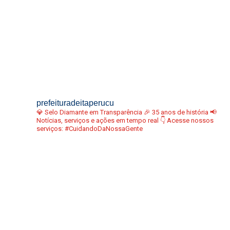
prefeituradeitaperucu
💎 Selo Diamante em Transparência
🎉 35 anos de história
📢
Notícias, serviços e ações em tempo real
👇 Acesse nossos
serviços:
#CuidandoDaNossaGente