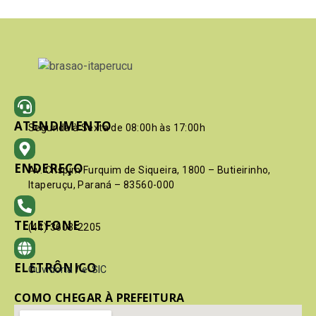
ATENDIMENTO
Segunda à Sexta de 08:00h às 17:00h
ENDEREÇO
Av. Crispim Furquim de Siqueira, 1800 – Butieirinho,
Itaperuçu, Paraná – 83560-000
TELEFONE
(41) 3603-2205
ELETRÔNICO
Ouvidoria
/
e-SIC
COMO CHEGAR À PREFEITURA