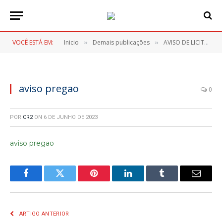
VOCÊ ESTÁ EM:
Inicio
Demais publicações
AVISO DE LICITAÇÃO PREGÃO ELETRONICO Nº 41/2023
»
»
aviso pregao
0
POR
CR2
ON
6 DE JUNHO DE 2023
aviso pregao
Facebook
Twitter
Pinterest
LinkedIn
Tumblr
E-
mail
ARTIGO ANTERIOR