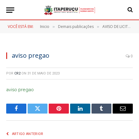
VOCÊ ESTÁ EM:
Inicio
Demais publicações
AVISO DE LICITAÇÃO PREGÃO ELETRONICO Nº 39/2023
»
»
aviso pregao
0
POR
CR2
ON
31 DE MAIO DE 2023
aviso pregao
Facebook
Twitter
Pinterest
LinkedIn
Tumblr
E-
mail
ARTIGO ANTERIOR