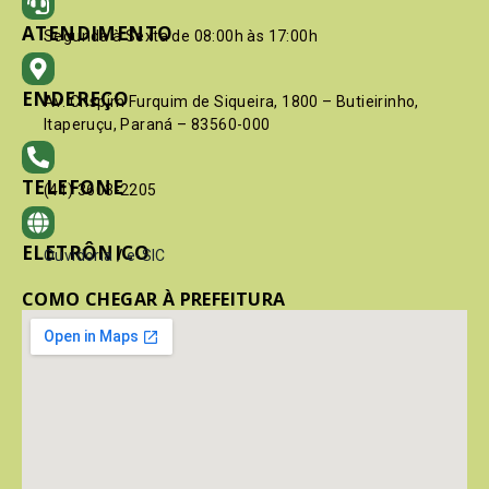
ATENDIMENTO
Segunda à Sexta de 08:00h às 17:00h
ENDEREÇO
Av. Crispim Furquim de Siqueira, 1800 – Butieirinho,
Itaperuçu, Paraná – 83560-000
TELEFONE
(41) 3603-2205
ELETRÔNICO
Ouvidoria
/
e-SIC
COMO CHEGAR À PREFEITURA