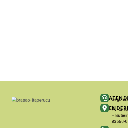
ATEND
Segunda
ENDER
Av. Cris
– Butiei
83560-0